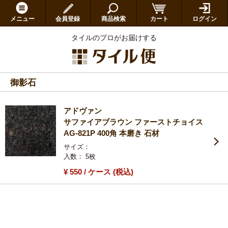
メニュー
会員登録
商品検索
カート
ログイン
タイルのプロがお届けする
御影石
アドヴァン
サファイアブラウン ファーストチョイス
AG-821P 400角 本磨き 石材
サイズ：
入数： 5枚
¥
550
/ ケース
(税込)