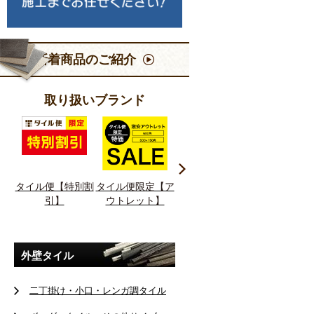
新着商品のご紹介
取り扱いブランド
タイル便【特別割
タイル便限定【ア
送料無料!!
90%～OF
引】
ウトレット】
外壁タイル
二丁掛け・小口・レンガ調タイル